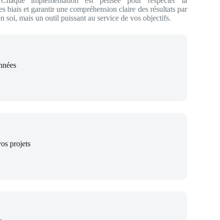
 Chaque implémentation est pensée pour respecter la
es biais et garantir une compréhension claire des résultats par
 en soi, mais un outil puissant au service de vos objectifs.
nnées
os projets