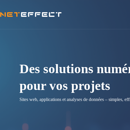
Skip
to
content
Des solutions numé
pour vos projets
Sites web, applications et analyses de données – simples, eff